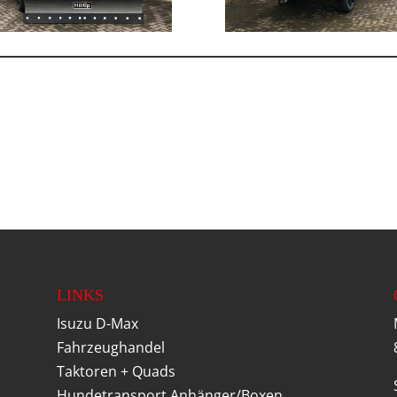
LINKS
Isuzu D-Max
Fahrzeughandel
Taktoren + Quads
Hundetransport Anhänger/Boxen